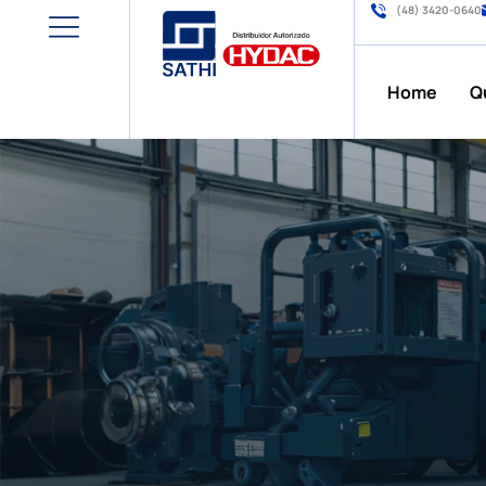
(48) 3420-0640
Home
Q