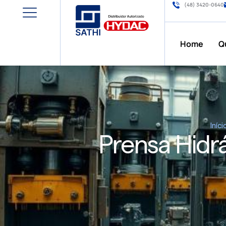
(48) 3420-0640
Home
Q
Iníci
Prensa Hidrá