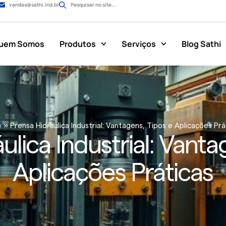
vendas@sathi.ind.br
Pesquisar no site...
uem Somos
Produtos
Serviços
Blog Sathi
o
»
Prensa Hidráulica Industrial: Vantagens, Tipos e Aplicações Prá
ulica Industrial: Vanta
Aplicações Práticas