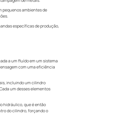
estampagem de metais.
em pequenos ambientes de
ções.
emandas específicas de produção,
icada a um fluído em um sistema
 prensagem com uma eficiência
s, incluindo um cilindro
e. Cada um desses elementos
o hidráulico, que é então
tro do cilindro, forçando o