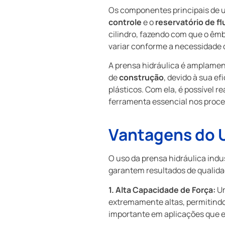
Os componentes principais de 
controle
e o
reservatório de fl
cilindro, fazendo com que o êmb
variar conforme a necessidade 
A prensa hidráulica é amplamen
de
construção
, devido à sua e
plásticos. Com ela, é possível 
ferramenta essencial nos proce
Vantagens do U
O uso da prensa hidráulica indu
garantem resultados de qualida
1. Alta Capacidade de Força:
Um
extremamente altas, permitindo
importante em aplicações que 