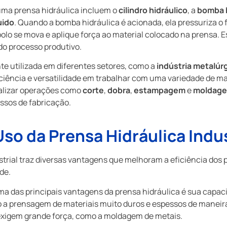
uma prensa hidráulica incluem o
cilindro hidráulico
, a
bomba h
uido
. Quando a bomba hidráulica é acionada, ela pressuriza o f
olo se mova e aplique força ao material colocado na prensa. Es
do processo produtivo.
te utilizada em diferentes setores, como a
indústria metalúr
ficiência e versatilidade em trabalhar com uma variedade de ma
realizar operações como
corte
,
dobra
,
estampagem
e
moldag
ssos de fabricação.
so da Prensa Hidráulica Indus
strial traz diversas vantagens que melhoram a eficiência dos 
de.
a das principais vantagens da prensa hidráulica é sua capaci
 a prensagem de materiais muito duros e espessos de maneira
exigem grande força, como a moldagem de metais.