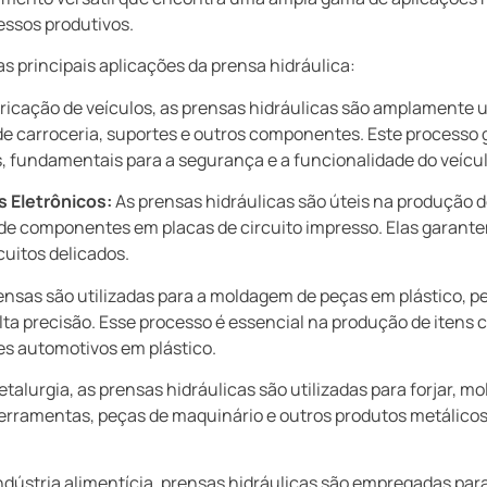
essos produtivos.
s principais aplicações da prensa hidráulica:
ricação de veículos, as prensas hidráulicas são amplamente 
e carroceria, suportes e outros componentes. Este processo g
fundamentais para a segurança e a funcionalidade do veícul
 Eletrônicos:
As prensas hidráulicas são úteis na produção de
de componentes em placas de circuito impresso. Elas garan
cuitos delicados.
ensas são utilizadas para a moldagem de peças em plástico, pe
 precisão. Esse processo é essencial na produção de itens 
s automotivos em plástico.
alurgia, as prensas hidráulicas são utilizadas para forjar, mol
ferramentas, peças de maquinário e outros produtos metálico
ndústria alimentícia, prensas hidráulicas são empregadas para