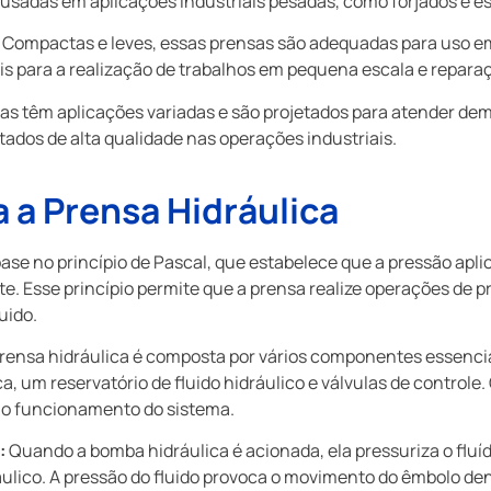
usadas em aplicações industriais pesadas, como forjados e 
Compactas e leves, essas prensas são adequadas para uso 
ais para a realização de trabalhos em pequena escala e repara
cas têm aplicações variadas e são projetados para atender d
tados de alta qualidade nas operações industriais.
a Prensa Hidráulica
ase no princípio de Pascal, que estabelece que a pressão apl
te. Esse princípio permite que a prensa realize operações de
uido.
rensa hidráulica é composta por vários componentes essenciai
a, um reservatório de fluido hidráulico e válvulas de control
o funcionamento do sistema.
:
Quando a bomba hidráulica é acionada, ela pressuriza o fluíd
áulico. A pressão do fluido provoca o movimento do êmbolo den