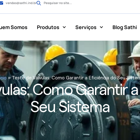
vendas@sathi.ind.br
Pesquisar no site...
uem Somos
Produtos
Serviços
Blog Sathi
ício
»
Teste de Válvulas: Como Garantir a Eficiência do Seu Siste
vulas: Como Garantir a 
Seu Sistema