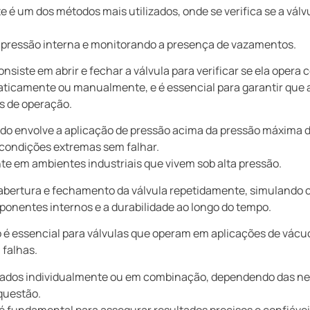
e é um dos métodos mais utilizados, onde se verifica se a válv
do pressão interna e monitorando a presença de vazamentos.
nsiste em abrir e fechar a válvula para verificar se ela opera
maticamente ou manualmente, e é essencial para garantir que
s de operação.
do envolve a aplicação de pressão acima da pressão máxima d
 condições extremas sem falhar.
te em ambientes industriais que vivem sob alta pressão.
 abertura e fechamento da válvula repetidamente, simulando 
ponentes internos e a durabilidade ao longo do tempo.
é essencial para válvulas que operam em aplicações de vácuo
 falhas.
zados individualmente ou em combinação, dependendo das ne
 questão.
 fundamental para assegurar resultados precisos e confiávei