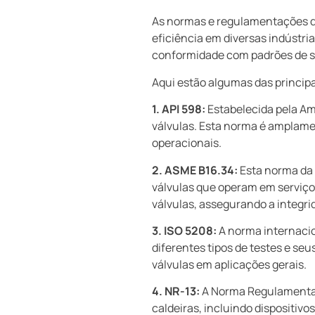
As normas e regulamentações q
eficiência em diversas indústri
conformidade com padrões de 
Aqui estão algumas das princip
1. API 598:
Estabelecida pela Ame
válvulas. Esta norma é amplamen
operacionais.
2. ASME B16.34:
Esta norma da 
válvulas que operam em serviço
válvulas, assegurando a integri
3. ISO 5208:
A norma internacio
diferentes tipos de testes e se
válvulas em aplicações gerais.
4. NR-13:
A Norma Regulamentado
caldeiras, incluindo dispositiv