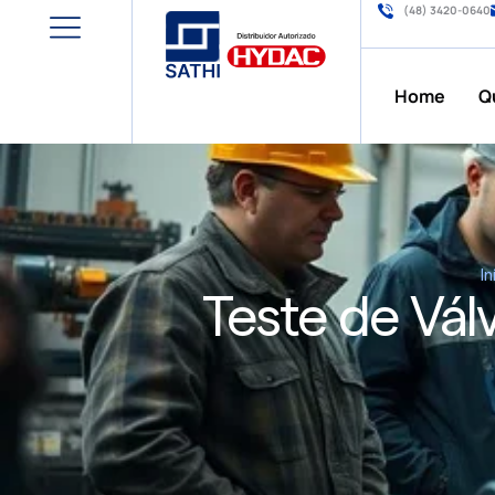
(48) 3420-0640
Home
Q
In
Teste de Vál