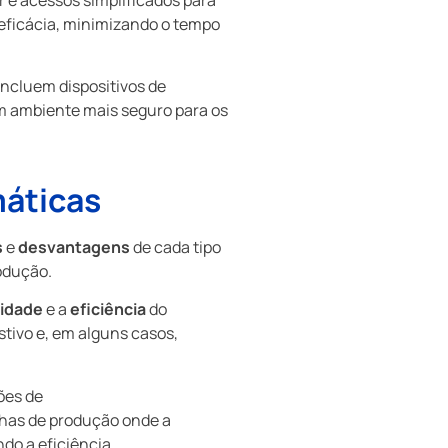
eficácia, minimizando o tempo
ncluem dispositivos de
m ambiente mais seguro para os
áticas
s
e
desvantagens
de cada tipo
odução.
cidade
e a
eficiência
do
stivo e, em alguns casos,
ões de
nhas de produção onde a
do a eficiência.