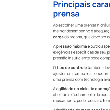
Principais cara
prensa
Ao escolher uma prensa hidrául
melhor desempenho e adequação 
carga
da prensa, que deve ser c
A
pressão máxima
é outro aspe
exigências específicas de seu 
pressão insuficiente pode comp
O
tipo de controle
também deve 
ajustes em tempo real, enquant
uma prensa com tecnologia avan
A
agilidade no ciclo de operaç
abertura e fechamento do equip
rapidamente pode reduzir o tem
A
facilidade de manutenção
é 