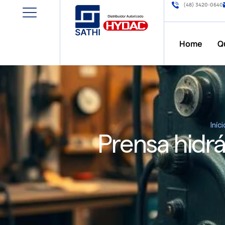
(48) 3420-0640
Home
Q
Iníci
Prensa hidr