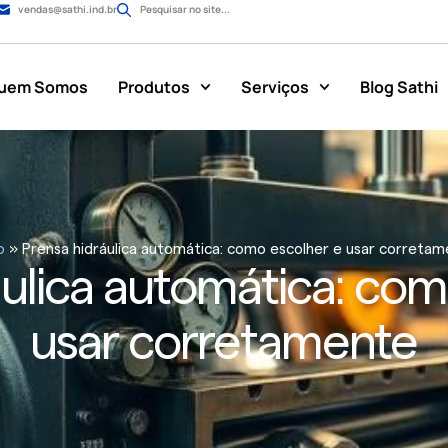
vendas@sathi.ind.br
Pesquisar no site...
uem Somos
Produtos
Serviços
Blog Sathi
o
»
Prensa hidráulica automática: como escolher e usar correta
áulica automática: com
usar corretamente