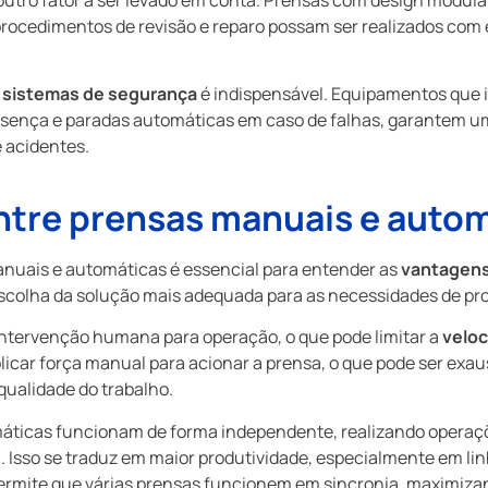
ocedimentos de revisão e reparo possam ser realizados com 
 sistemas de segurança
é indispensável. Equipamentos que i
esença e paradas automáticas em caso de falhas, garantem u
 acidentes.
tre prensas manuais e autom
nuais e automáticas é essencial para entender as
vantagen
scolha da solução mais adequada para as necessidades de pr
ntervenção humana para operação, o que pode limitar a
velo
licar força manual para acionar a prensa, o que pode ser exau
qualidade do trabalho.
máticas funcionam de forma independente, realizando operaç
e
. Isso se traduz em maior produtividade, especialmente em li
rmite que várias prensas funcionem em sincronia, maximizan