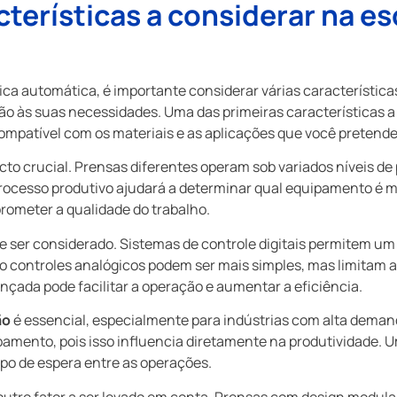
cterísticas a considerar na e
ica automática, é importante considerar várias característi
às suas necessidades. Uma das primeiras características a 
ompatível com os materiais e as aplicações que você pretende u
cto crucial. Prensas diferentes operam sob variados níveis d
processo produtivo ajudará a determinar qual equipamento é
rometer a qualidade do trabalho.
ser considerado. Sistemas de controle digitais permitem um
o controles analógicos podem ser mais simples, mas limitam a
çada pode facilitar a operação e aumentar a eficiência.
ão
é essencial, especialmente para indústrias com alta demand
amento, pois isso influencia diretamente na produtividade. 
po de espera entre as operações.
outro fator a ser levado em conta. Prensas com design modula