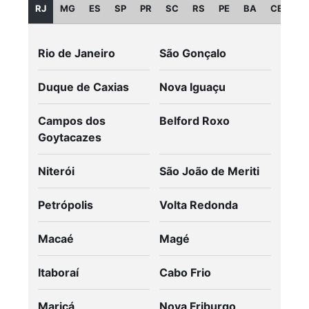
RJ
MG
ES
SP
PR
SC
RS
PE
BA
CE
GO
Rio de Janeiro
São Gonçalo
Duque de Caxias
Nova Iguaçu
Campos dos
Belford Roxo
Goytacazes
Niterói
São João de Meriti
Petrópolis
Volta Redonda
Macaé
Magé
Itaboraí
Cabo Frio
Maricá
Nova Friburgo