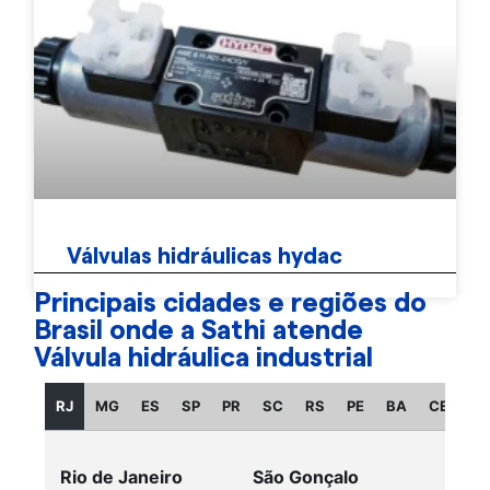
Válvulas hidráulicas hydac
Principais cidades e regiões do
Brasil onde a Sathi atende
Válvula hidráulica industrial
RJ
MG
ES
SP
PR
SC
RS
PE
BA
CE
GO
Rio de Janeiro
São Gonçalo