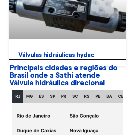
Válvulas hidráulicas hydac
Principais cidades e regiões do
Brasil onde a Sathi atende
Válvula hidráulica direcional
RJ
MG
ES
SP
PR
SC
RS
PE
BA
CE
GO
Rio de Janeiro
São Gonçalo
Duque de Caxias
Nova Iguaçu