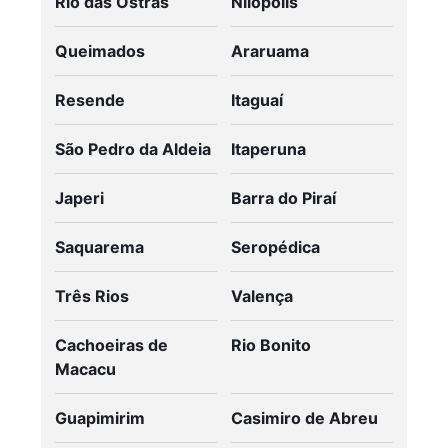
Rio das Ostras
Nilópolis
Queimados
Araruama
Resende
Itaguaí
São Pedro da Aldeia
Itaperuna
Japeri
Barra do Piraí
Saquarema
Seropédica
Três Rios
Valença
Cachoeiras de
Rio Bonito
Macacu
Guapimirim
Casimiro de Abreu