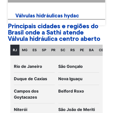
Válvulas hidráulicas hydac
Principais cidades e regiões do
Brasil onde a Sathi atende
Válvula hidráulica centro aberto
RJ
MG
ES
SP
PR
SC
RS
PE
BA
CE
GO
Rio de Janeiro
São Gonçalo
Duque de Caxias
Nova Iguaçu
Campos dos
Belford Roxo
Goytacazes
Niterói
São João de Meriti