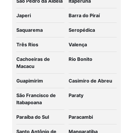
São Pedro da Aldeia
Itaperuna
Japeri
Barra do Piraí
Saquarema
Seropédica
Três Rios
Valença
Cachoeiras de
Rio Bonito
Macacu
Guapimirim
Casimiro de Abreu
São Francisco de
Paraty
Itabapoana
Paraíba do Sul
Paracambi
Santo Antônio de
Mangaratiba