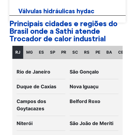
Válvulas hidráulicas hydac
Principais cidades e regiões do
Brasil onde a Sathi atende
Trocador de calor industrial
RJ
MG
ES
SP
PR
SC
RS
PE
BA
CE
GO
Rio de Janeiro
São Gonçalo
Duque de Caxias
Nova Iguaçu
Campos dos
Belford Roxo
Goytacazes
Niterói
São João de Meriti