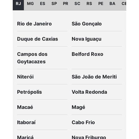
RJ
MG
ES
SP
PR
SC
RS
PE
BA
CE
GO
Rio de Janeiro
São Gonçalo
Duque de Caxias
Nova Iguaçu
Campos dos
Belford Roxo
Goytacazes
Niterói
São João de Meriti
Petrópolis
Volta Redonda
Macaé
Magé
Itaboraí
Cabo Frio
Maricá
Nova Friburgo