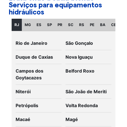
Serviços para equipamentos
hidráulicos
RJ
MG
ES
SP
PR
SC
RS
PE
BA
CE
GO
Rio de Janeiro
São Gonçalo
Duque de Caxias
Nova Iguaçu
Campos dos
Belford Roxo
Goytacazes
Niterói
São João de Meriti
Petrópolis
Volta Redonda
Macaé
Magé