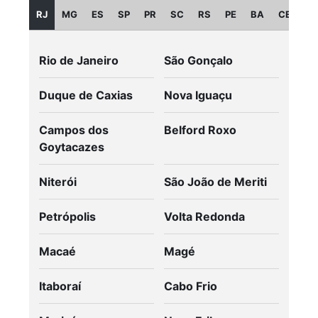
RJ
MG
ES
SP
PR
SC
RS
PE
BA
CE
GO
Rio de Janeiro
São Gonçalo
Duque de Caxias
Nova Iguaçu
Campos dos
Belford Roxo
Goytacazes
Niterói
São João de Meriti
Petrópolis
Volta Redonda
Macaé
Magé
Itaboraí
Cabo Frio