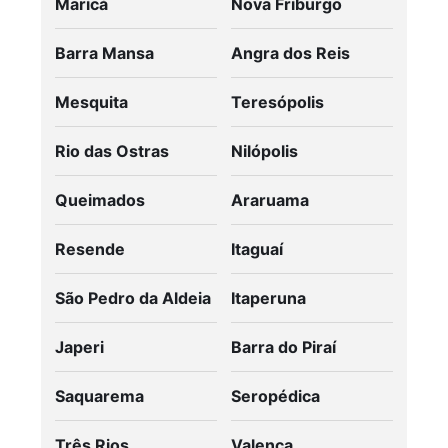
Maricá
Nova Friburgo
Barra Mansa
Angra dos Reis
Mesquita
Teresópolis
Rio das Ostras
Nilópolis
Queimados
Araruama
Resende
Itaguaí
São Pedro da Aldeia
Itaperuna
Japeri
Barra do Piraí
Saquarema
Seropédica
Três Rios
Valença