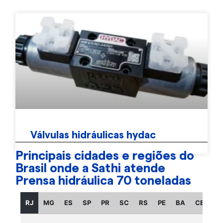
Válvulas hidráulicas hydac
Principais cidades e regiões do
Brasil onde a Sathi atende
Prensa hidráulica 70 toneladas
RJ
MG
ES
SP
PR
SC
RS
PE
BA
CE
GO