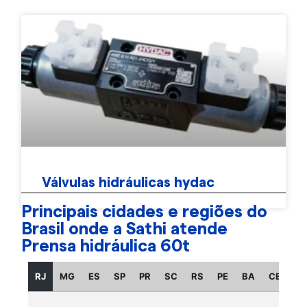
Válvulas hidráulicas hydac
Principais cidades e regiões do
Brasil onde a Sathi atende
Prensa hidráulica 60t
RJ
MG
ES
SP
PR
SC
RS
PE
BA
CE
GO