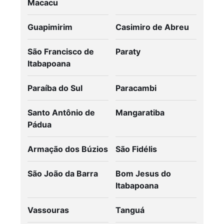
Macacu
Guapimirim
Casimiro de Abreu
São Francisco de
Paraty
Itabapoana
Paraíba do Sul
Paracambi
Santo Antônio de
Mangaratiba
Pádua
Armação dos Búzios
São Fidélis
São João da Barra
Bom Jesus do
Itabapoana
Vassouras
Tanguá