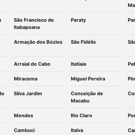
Ma
u
São Francisco de
Paraty
Par
Itabapoana
Armação dos Búzios
São Fidélis
Sã
Arraial do Cabo
Itatiaia
Pat
Miracema
Miguel Pereira
Pin
do
Silva Jardim
Conceição de
Co
Macabu
Mendes
Rio Claro
Po
Cambuci
Italva
Ca