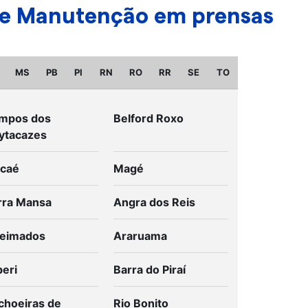
ende Manutenção em prensas
MS
PB
PI
RN
RO
RR
SE
TO
mpos dos
Belford Roxo
ytacazes
caé
Magé
rra Mansa
Angra dos Reis
eimados
Araruama
peri
Barra do Piraí
choeiras de
Rio Bonito