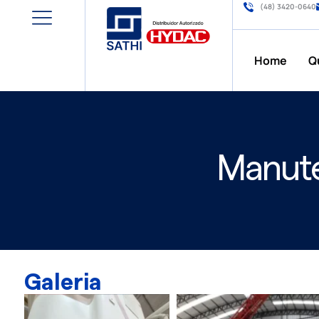
(48) 3420-0640
Home
Q
Manute
Galeria