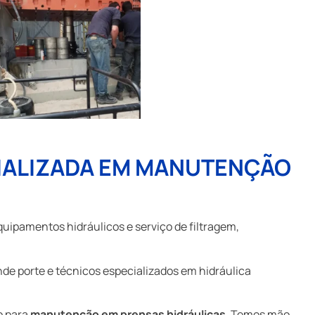
IALIZADA EM MANUTENÇÃO
quipamentos hidráulicos e serviço de filtragem,
de porte e técnicos especializados em hidráulica
o para
manutenção em prensas hidráulicas
. Temos mão