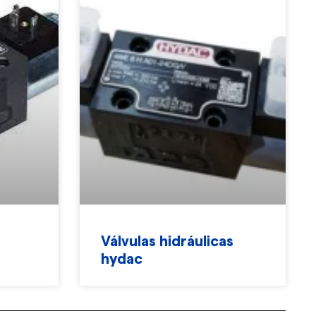
Válvulas hidráulicas
hydac