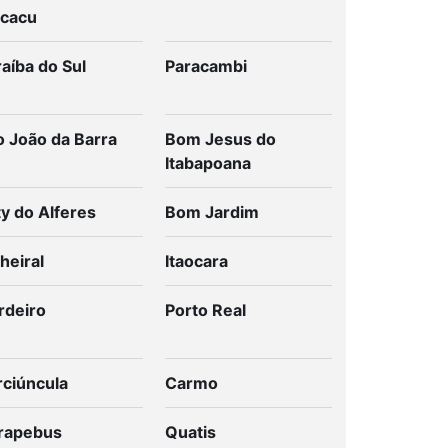
cacu
aíba do Sul
Paracambi
o João da Barra
Bom Jesus do
Itabapoana
y do Alferes
Bom Jardim
heiral
Itaocara
rdeiro
Porto Real
rciúncula
Carmo
rapebus
Quatis