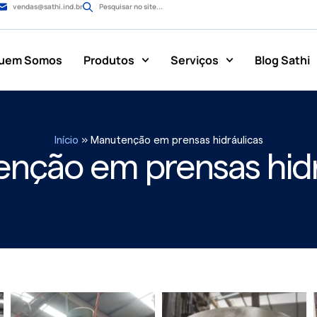
vendas@sathi.ind.br
Pesquisar no site...
uem Somos
Produtos
Serviços
Blog Sathi
Início
»
Manutenção em prensas hidráulicas
nção em prensas hidr