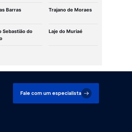
as Barras
Trajano de Moraes
o Sebastião do
Laje do Muriaé
o
Fale com um especialista