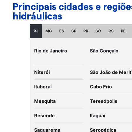
Principais cidades e regi
hidráulicas
RJ
MG
ES
SP
PR
SC
RS
PE
Rio de Janeiro
São Gonçalo
Niterói
São João de Merit
Itaboraí
Cabo Frio
Mesquita
Teresópolis
Resende
Itaguaí
Saquarema
Seropédica