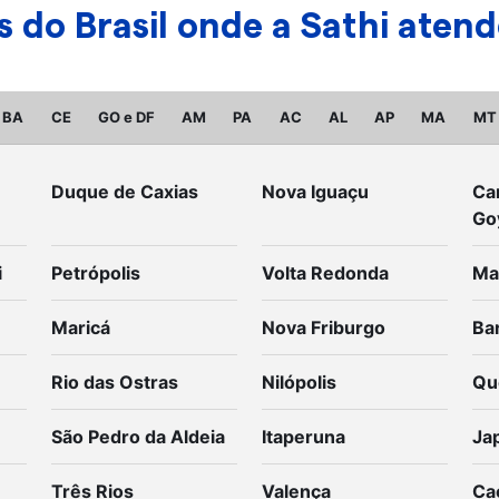
ões do Brasil onde a Sathi at
BA
CE
GO e DF
AM
PA
AC
AL
AP
MA
MT
Duque de Caxias
Nova Iguaçu
Ca
Go
i
Petrópolis
Volta Redonda
Ma
Maricá
Nova Friburgo
Ba
Rio das Ostras
Nilópolis
Qu
São Pedro da Aldeia
Itaperuna
Ja
Três Rios
Valença
Ca