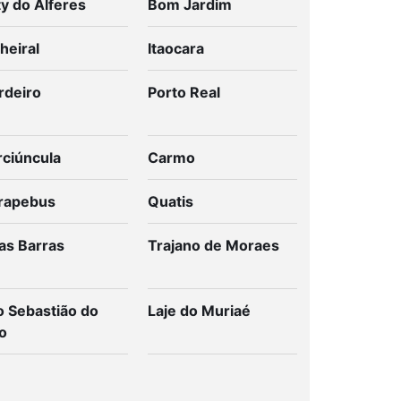
y do Alferes
Bom Jardim
heiral
Itaocara
rdeiro
Porto Real
rciúncula
Carmo
rapebus
Quatis
as Barras
Trajano de Moraes
o Sebastião do
Laje do Muriaé
o