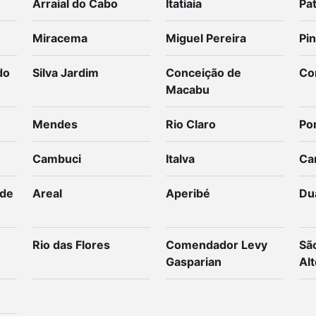
Arraial do Cabo
Itatiaia
Pat
Miracema
Miguel Pereira
Pin
do
Silva Jardim
Conceição de
Co
Macabu
Mendes
Rio Claro
Po
Cambuci
Italva
Ca
 de
Areal
Aperibé
Du
Rio das Flores
Comendador Levy
Sã
Gasparian
Alt