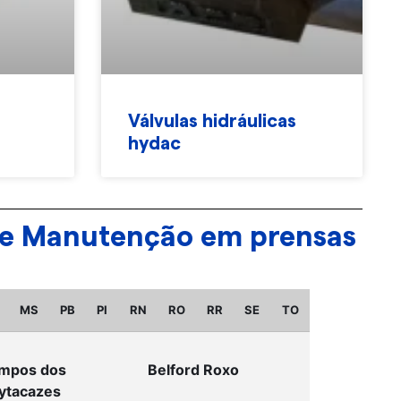
Válvulas hidráulicas
hydac
ende Manutenção em prensas
MS
PB
PI
RN
RO
RR
SE
TO
mpos dos
Belford Roxo
ytacazes