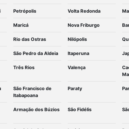
i
Petrópolis
Volta Redonda
Ma
Maricá
Nova Friburgo
Ba
Rio das Ostras
Nilópolis
Qu
São Pedro da Aldeia
Itaperuna
Ja
Três Rios
Valença
Ca
Ma
u
São Francisco de
Paraty
Par
Itabapoana
Armação dos Búzios
São Fidélis
Sã