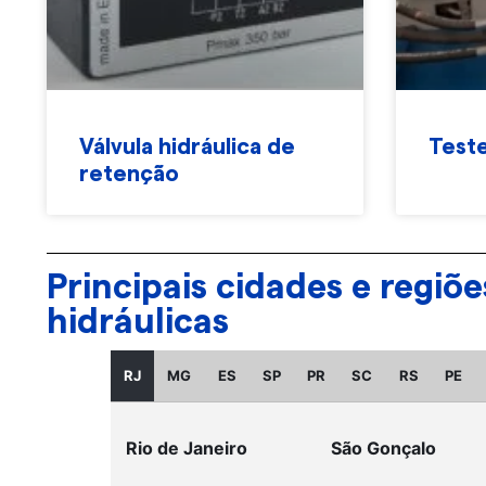
Válvula hidráulica de
Teste
retenção
Principais cidades e regi
hidráulicas
RJ
MG
ES
SP
PR
SC
RS
PE
Rio de Janeiro
São Gonçalo