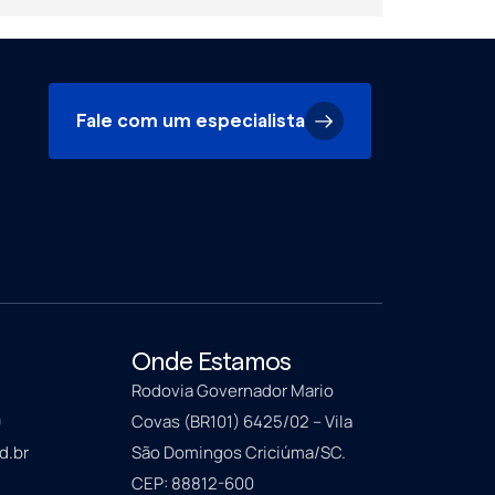
Fale com um especialista
Onde Estamos
Rodovia Governador Mario
9
Covas (BR101) 6425/02 – Vila
d.br
São Domingos Criciúma/SC.
CEP: 88812-600