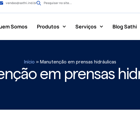
vendas@sathi.ind.br
Pesquisar no site...
uem Somos
Produtos
Serviços
Blog Sathi
Início
»
Manutenção em prensas hidráulicas
nção em prensas hidr