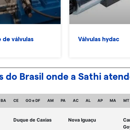
 de válvulas
Válvulas hydac
ões do Brasil onde a Sathi at
BA
CE
GO e DF
AM
PA
AC
AL
AP
MA
MT
Duque de Caxias
Nova Iguaçu
Ca
Go