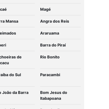
caé
Magé
rra Mansa
Angra dos Reis
eimados
Araruama
peri
Barra do Piraí
choeiras de
Rio Bonito
cacu
aíba do Sul
Paracambi
o João da Barra
Bom Jesus do
Itabapoana