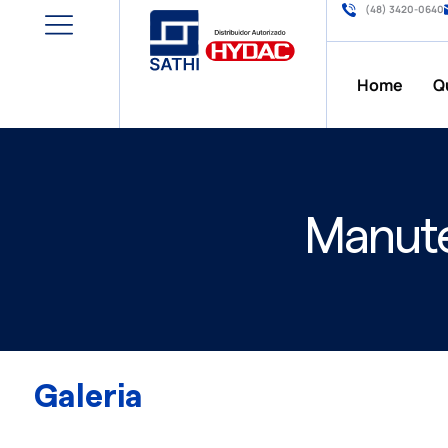
(48) 3420-0640
Home
Q
Manute
Galeria