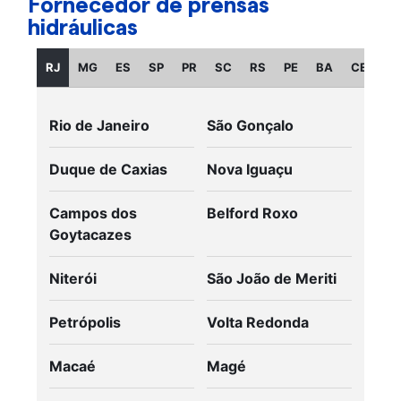
Fornecedor de prensas
hidráulicas
RJ
MG
ES
SP
PR
SC
RS
PE
BA
CE
GO
Rio de Janeiro
São Gonçalo
Duque de Caxias
Nova Iguaçu
Campos dos
Belford Roxo
Goytacazes
Niterói
São João de Meriti
Petrópolis
Volta Redonda
Macaé
Magé