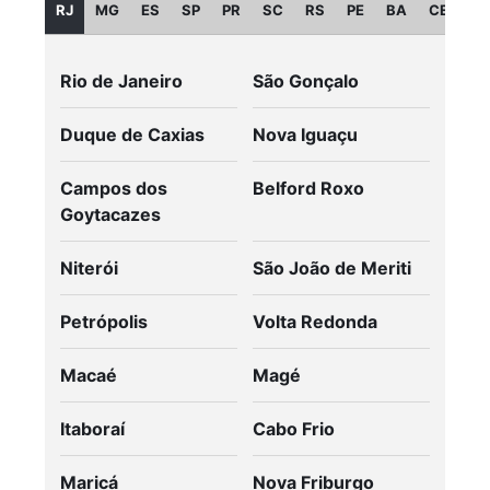
RJ
MG
ES
SP
PR
SC
RS
PE
BA
CE
GO
Rio de Janeiro
São Gonçalo
Duque de Caxias
Nova Iguaçu
Campos dos
Belford Roxo
Goytacazes
Niterói
São João de Meriti
Petrópolis
Volta Redonda
Macaé
Magé
Itaboraí
Cabo Frio
Maricá
Nova Friburgo