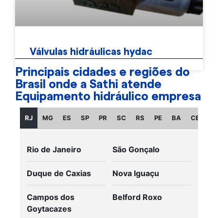
Válvulas hidráulicas hydac
Principais cidades e regiões do
Brasil onde a Sathi atende
Equipamento hidráulico empresa
RJ
MG
ES
SP
PR
SC
RS
PE
BA
CE
GO
Rio de Janeiro
São Gonçalo
Duque de Caxias
Nova Iguaçu
Campos dos
Belford Roxo
Goytacazes