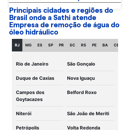
Principais cidades e regiões do
Brasil onde a Sathi atende
Empresa de remoção de água do
óleo hidráulico
RJ
MG
ES
SP
PR
SC
RS
PE
BA
CE
GO
Rio de Janeiro
São Gonçalo
Duque de Caxias
Nova Iguaçu
Campos dos
Belford Roxo
Goytacazes
Niterói
São João de Meriti
Petrópolis
Volta Redonda