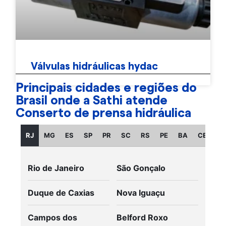
Válvulas hidráulicas hydac
Principais cidades e regiões do
Brasil onde a Sathi atende
Conserto de prensa hidráulica
RJ
MG
ES
SP
PR
SC
RS
PE
BA
CE
GO
Rio de Janeiro
São Gonçalo
Duque de Caxias
Nova Iguaçu
Campos dos
Belford Roxo