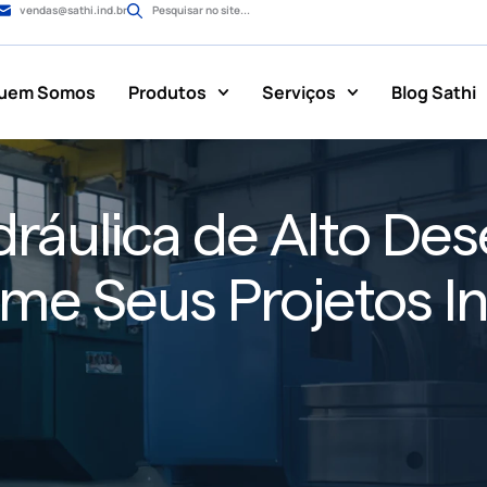
vendas@sathi.ind.br
Pesquisar no site...
uem Somos
Produtos
Serviços
Blog Sathi
dráulica de Alto D
me Seus Projetos In