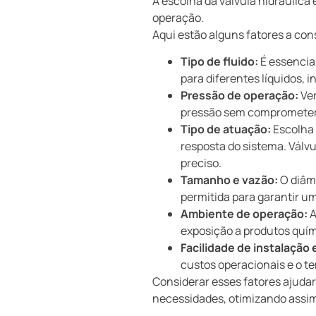
A escolha da válvula hidráulica 
operação.
Aqui estão alguns fatores a con
Tipo de fluido:
É essencial
para diferentes líquidos, 
Pressão de operação:
Ver
pressão sem comprometer 
Tipo de atuação:
Escolha 
resposta do sistema. Válv
preciso.
Tamanho e vazão:
O diâme
permitida para garantir um
Ambiente de operação:
A
exposição a produtos quími
Facilidade de instalação
custos operacionais e o te
Considerar esses fatores ajudar
necessidades, otimizando assim