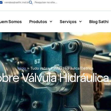
vendas@sathi.ind.br
Pesquisar no site...
uem Somos
Produtos
Serviços
Blog Sathi
Início
»
Tudo sobre Válvula Hidráulica Elétrica
bre Válvula Hidráulica 