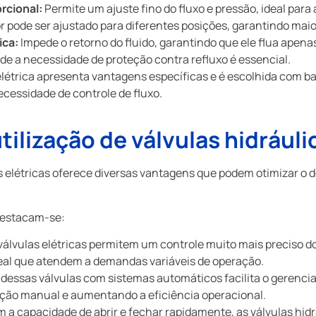
rcional:
Permite um ajuste fino do fluxo e pressão, ideal par
r pode ser ajustado para diferentes posições, garantindo maio
ica:
Impede o retorno do fluido, garantindo que ele flua apen
de a necessidade de proteção contra refluxo é essencial.
 elétrica apresenta vantagens específicas e é escolhida com b
ecessidade de controle de fluxo.
ilização de válvulas hidráuli
s elétricas oferece diversas vantagens que podem otimizar o 
 destacam-se:
válvulas elétricas permitem um controle muito mais preciso do 
al que atendem a demandas variáveis de operação.
 dessas válvulas com sistemas automáticos facilita o gerenc
nção manual e aumentando a eficiência operacional.
 a capacidade de abrir e fechar rapidamente, as válvulas hidrá