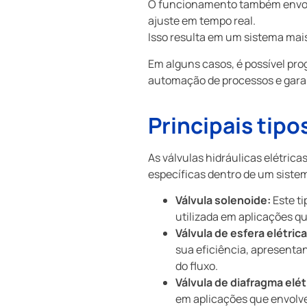
O funcionamento também envolv
ajuste em tempo real.
Isso resulta em um sistema mais
Em alguns casos, é possível prog
automação de processos e garant
Principais tipo
As válvulas hidráulicas elétric
específicas dentro de um sistema
Válvula solenoide:
Este t
utilizada em aplicações qu
Válvula de esfera elétrica
sua eficiência, apresenta
do fluxo.
Válvula de diafragma elét
em aplicações que envolv