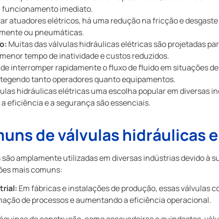
 funcionamento imediato.
izar atuadores elétricos, há uma redução na fricção e desga
lmente ou pneumáticas.
o:
Muitas das válvulas hidráulicas elétricas são projetadas pa
menor tempo de inatividade e custos reduzidos.
de interromper rapidamente o fluxo de fluido em situações d
otegendo tanto operadores quanto equipamentos.
las hidráulicas elétricas uma escolha popular em diversas in
 eficiência e a segurança são essenciais.
uns de válvulas hidráulicas e
s são amplamente utilizadas em diversas indústrias devido à su
ções mais comuns:
rial:
Em fábricas e instalações de produção, essas válvulas co
ação de processos e aumentando a eficiência operacional.
quinas de construção, como escavadeiras e guindastes, válvul