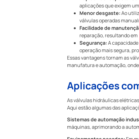
aplicações que exigem um
Menor desgaste:
Ao util
válvulas operadas manua
Facilidade de manutençã
reparação, resultando em 
Segurança:
A capacidade 
operação mais segura, pr
Essas vantagens tornam as válvu
manufatura e automação, onde a
Aplicações com
As válvulas hidráulicas elétrica
Aqui estão algumas das aplica
Sistemas de automação indust
máquinas, aprimorando a autom
Equipamentos pesados:
Em má