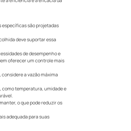
e a eficiência e a eficácia da
as específicas são projetadas
colhida deve suportar essa
necessidades de desempenho e
odem oferecer um controle mais
o, considere a vazão máxima
da, como temperatura, umidade e
urável.
 manter, o que pode reduzir os
 mais adequada para suas