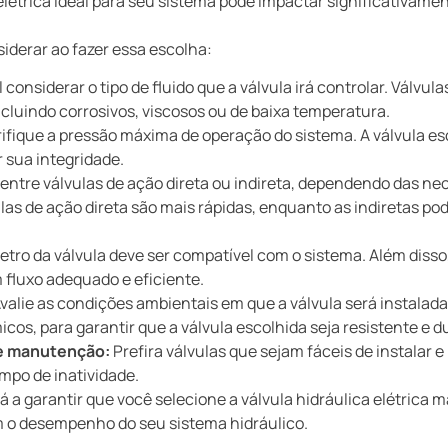
elétrica ideal para seu sistema pode impactar significativament
siderar ao fazer essa escolha:
 considerar o tipo de fluido que a válvula irá controlar. Válvul
incluindo corrosivos, viscosos ou de baixa temperatura.
ifique a pressão máxima de operação do sistema. A válvula es
sua integridade.
entre válvulas de ação direta ou indireta, dependendo das 
ulas de ação direta são mais rápidas, enquanto as indiretas p
tro da válvula deve ser compatível com o sistema. Além diss
 fluxo adequado e eficiente.
valie as condições ambientais em que a válvula será instala
cos, para garantir que a válvula escolhida seja resistente e d
 e manutenção:
Prefira válvulas que sejam fáceis de instalar e
mpo de inatividade.
á a garantir que você selecione a válvula hidráulica elétrica
 o desempenho do seu sistema hidráulico.