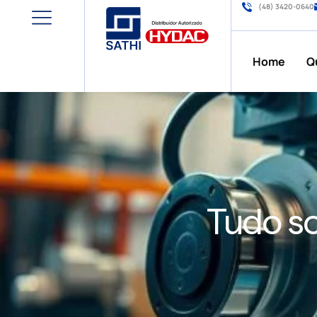
(48) 3420-0640
Home
Q
Tudo so