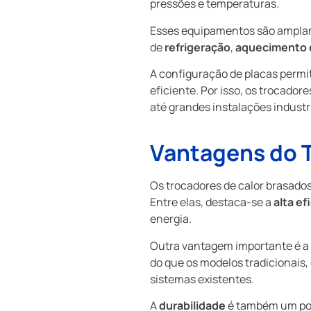
pressões e temperaturas.
Esses equipamentos são amplame
de
refrigeração
,
aquecimento 
A configuração de placas permit
eficiente. Por isso, os trocado
até grandes instalações industri
Vantagens do T
Os trocadores de calor brasado
Entre elas, destaca-se a
alta ef
energia.
Outra vantagem importante é a
do que os modelos tradicionais,
sistemas existentes.
A
durabilidade
é também um pont