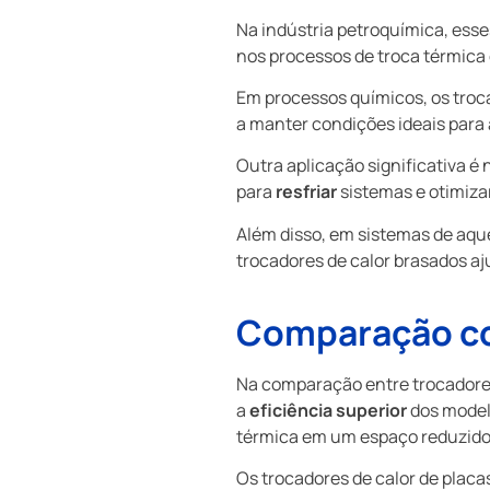
Na indústria petroquímica, ess
nos processos de troca térmica 
Em processos químicos, os troc
a manter condições ideais para
Outra aplicação significativa é
para
resfriar
sistemas e otimizar
Além disso, em sistemas de aqu
trocadores de calor brasados a
Comparação co
Na comparação entre trocadores 
a
eficiência superior
dos model
térmica em um espaço reduzido
Os trocadores de calor de placa