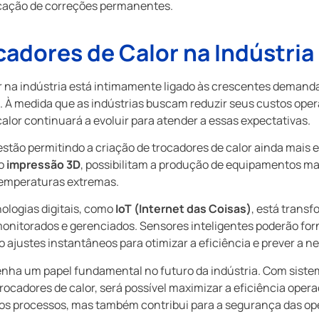
icação de correções permanentes.
cadores de Calor na Indústria
or na indústria está intimamente ligado às crescentes demand
. À medida que as indústrias buscam reduzir seus custos oper
calor continuará a evoluir para atender a essas expectativas.
stão permitindo a criação de trocadores de calor ainda mais e
mo
impressão 3D
, possibilitam a produção de equipamentos ma
 temperaturas extremas.
nologias digitais, como
IoT (Internet das Coisas)
, está trans
 monitorados e gerenciados. Sensores inteligentes poderão fo
 ajustes instantâneos para otimizar a eficiência e prever a
a um papel fundamental no futuro da indústria. Com sist
ocadores de calor, será possível maximizar a eficiência opera
 dos processos, mas também contribui para a segurança das op