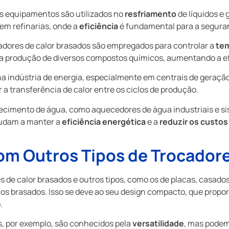
es equipamentos são utilizados no
resfriamento
de líquidos e
em refinarias, onde a
eficiência
é fundamental para a seguran
adores de calor brasados são empregados para controlar a
te
 a produção de diversos compostos químicos, aumentando a ef
 na indústria de energia, especialmente em centrais de geraçã
 a transferência de calor entre os ciclos de produção.
ecimento de água, como aquecedores de água industriais e si
judam a manter a
eficiência energética
e a
reduzir os custos
m Outros Tipos de Trocadore
de calor brasados e outros tipos, como os de placas, casado
os brasados. Isso se deve ao seu design compacto, que propo
.
s, por exemplo, são conhecidos pela
versatilidade
, mas podem