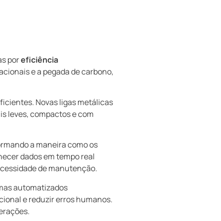
as por
eficiência
acionais e a pegada de carbono,
ficientes. Novas ligas metálicas
is leves, compactos e com
formando a maneira como os
rnecer dados em tempo real
 necessidade de manutenção.
emas automatizados
cional e reduzir erros humanos.
erações.