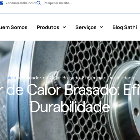
vendas@sathi.ind.br
Pesquisar no site...
uem Somos
Produtos
Serviços
Blog Sathi
Início
»
Trocador de Calor Brasado: Eficiência e Durabilidade
 de Calor Brasado: Efi
Durabilidade