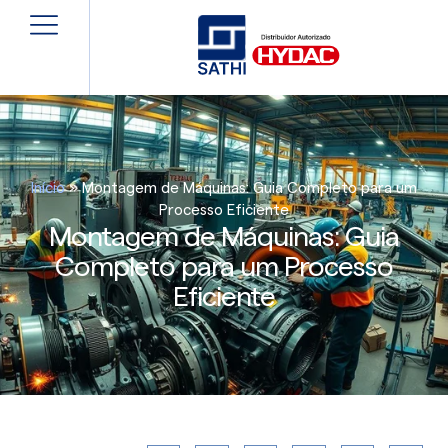
Início
»
Montagem de Máquinas: Guia Completo para um
Processo Eficiente
Montagem de Máquinas: Guia
Completo para um Processo
Eficiente