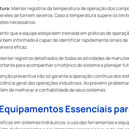
tura:
Manter registros da temperatura de operação dos compo
ue eles se tornem severos. Caso a temperatura supere os limi
ustes necessários.
ntir que a equipe esteja bem treinada em práticas de opera
al bem informado é capaz de identificar rapidamente sinais d
neira eficaz.
anter registros detalhados de todas as atividades de manuten
portante para acompanhar o histórico do sistema e planejar f
enção preventiva não só garante a operação contínua dos si
iciência geral das operações industriais. Ao prevenir proble
lém de melhorar a confiabilidade de seus sistemas.
 Equipamentos Essenciais pa
ficaz em sistemas hidráulicos, o uso das ferramentas e equ