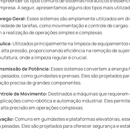
mpreender os tipos comuns de sistemas hidráulicos é essenci
presa. A seguir, apresentamos alguns dos tipos mais utilizad
prego Geral:
Esses sistemas são amplamente utilizados em div
riedade de tarefas, como movimentação e controle de cargas. 
 a realização de operações simples e complexas.
lica:
Utilizados principalmente na limpeza de equipamentos e
alta pressão, proporcionando eficiência na remoção de sujei
ufatura, onde a limpeza regular é crucial.
ansmissão de Potência:
Esses sistemas convertem a energia 
esados, como guindastes e prensas. Eles são projetados para
ação precisa de grandes componentes.
ontrole de Movimento:
Destinados a máquinas que requerem c
plicações como robótica e automação industrial. Eles permite
 alta precisão em operações complexas.
evação:
Comuns em guindastes e plataformas elevatórias, esses
s pesadas. Eles são projetados para oferecer segurança e esta