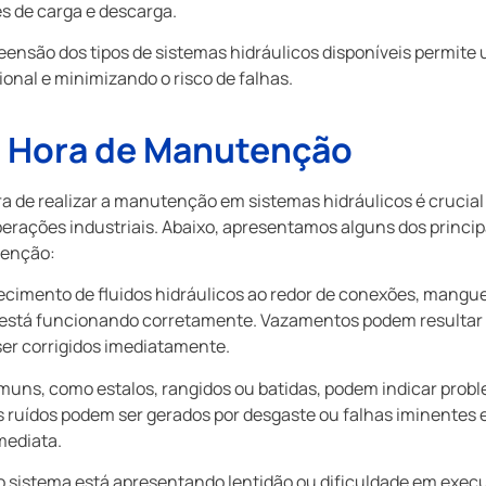
s de carga e descarga.
eensão dos tipos de sistemas hidráulicos disponíveis permite
onal e minimizando o risco de falhas.
É Hora de Manutenção
ora de realizar a manutenção em sistemas hidráulicos é crucial 
perações industriais. Abaixo, apresentamos alguns dos princi
tenção:
cimento de fluidos hidráulicos ao redor de conexões, manguei
 está funcionando corretamente. Vazamentos podem resultar 
ser corrigidos imediatamente.
uns, como estalos, rangidos ou batidas, podem indicar prob
 ruídos podem ser gerados por desgaste ou falhas iminentes 
mediata.
o sistema está apresentando lentidão ou dificuldade em exec