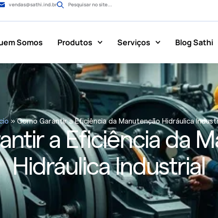
vendas@sathi.ind.br
Pesquisar no site...
uem Somos
Produtos
Serviços
Blog Sathi
ício
»
Como Garantir a Eficiência da Manutenção Hidráulica Industr
ntir a Eficiência da 
Hidráulica Industrial