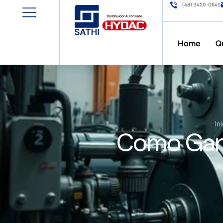
(48) 3420-0640
Home
Q
In
Como Gara