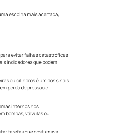
 uma escolha mais acertada,
para evitar falhas catastróficas
pais indicadores que podem
ras ou cilindros é um dos sinais
em perda de pressão e
lemas internos nos
em bombas, válvulas ou
utar tarefas que costumava