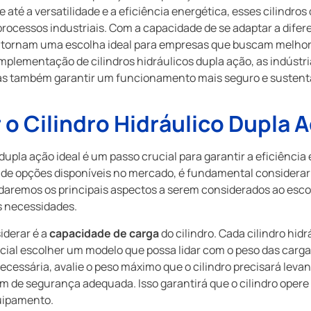
de até a versatilidade e a eficiência energética, esses cilin
rocessos industriais. Com a capacidade de se adaptar a difer
se tornam uma escolha ideal para empresas que buscam melhora
 implementação de cilindros hidráulicos dupla ação, as indús
as também garantir um funcionamento mais seguro e sustent
o Cilindro Hidráulico Dupla A
 dupla ação ideal é um passo crucial para garantir a eficiênci
 de opções disponíveis no mercado, é fundamental considerar 
daremos os principais aspectos a serem considerados ao escolh
s necessidades.
iderar é a
capacidade de carga
do cilindro. Cada cilindro hid
ncial escolher um modelo que possa lidar com o peso das carg
cessária, avalie o peso máximo que o cilindro precisará leva
de segurança adequada. Isso garantirá que o cilindro opere 
uipamento.