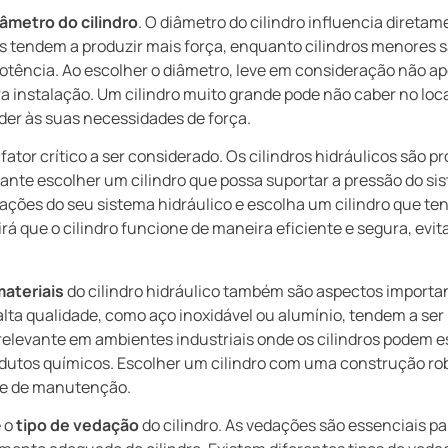
iâmetro do cilindro
. O diâmetro do cilindro influencia diretam
s tendem a produzir mais força, enquanto cilindros menores 
tência. Ao escolher o diâmetro, leve em consideração não ap
a instalação. Um cilindro muito grande pode não caber no lo
der às suas necessidades de força.
 fator crítico a ser considerado. Os cilindros hidráulicos são 
tante escolher um cilindro que possa suportar a pressão do si
icações do seu sistema hidráulico e escolha um cilindro que t
rá que o cilindro funcione de maneira eficiente e segura, evit
materiais
do cilindro hidráulico também são aspectos importa
 alta qualidade, como aço inoxidável ou alumínio, tendem a ser
relevante em ambientes industriais onde os cilindros podem e
utos químicos. Escolher um cilindro com uma construção robu
de de manutenção.
é o
tipo de vedação
do cilindro. As vedações são essenciais pa