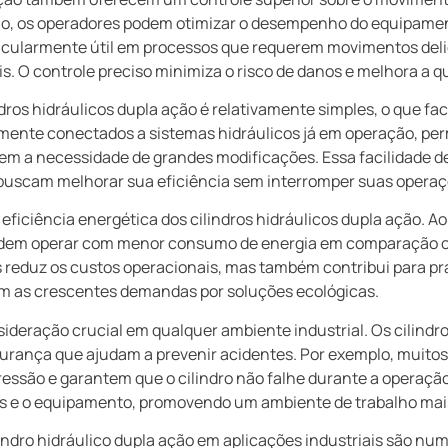
ção, os operadores podem otimizar o desempenho do equipame
articularmente útil em processos que requerem movimentos de
s. O controle preciso minimiza o risco de danos e melhora a qu
ndros hidráulicos dupla ação é relativamente simples, o que fa
lmente conectados a sistemas hidráulicos já em operação, per
m a necessidade de grandes modificações. Essa facilidade de
buscam melhorar sua eficiência sem interromper suas operaç
eficiência energética dos cilindros hidráulicos dupla ação. Ao 
 podem operar com menor consumo de energia em comparação 
reduz os custos operacionais, mas também contribui para prá
om as crescentes demandas por soluções ecológicas.
ideração crucial em qualquer ambiente industrial. Os cilindro
urança que ajudam a prevenir acidentes. Por exemplo, muitos
essão e garantem que o cilindro não falhe durante a operação
res e o equipamento, promovendo um ambiente de trabalho mai
ndro hidráulico dupla ação em aplicações industriais são nume