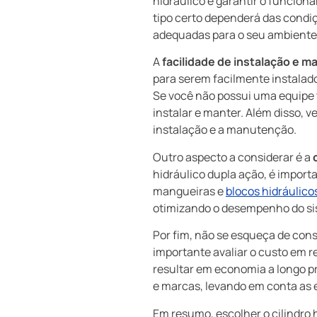
hidráulico e garantir o funcion
tipo certo dependerá das condiç
adequadas para o seu ambiente d
A
facilidade de instalação e 
para serem facilmente instalad
Se você não possui uma equipe t
instalar e manter. Além disso, 
instalação e a manutenção.
Outro aspecto a considerar é a
hidráulico dupla ação, é import
mangueiras e
blocos hidráulico
otimizando o desempenho do s
Por fim, não se esqueça de cons
importante avaliar o custo em re
resultar em economia a longo p
e marcas, levando em conta as e
Em resumo, escolher o cilindro 