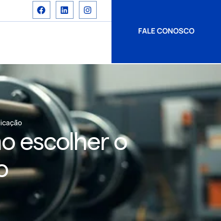
FALE CONOSCO
licação
mo escolher o
o