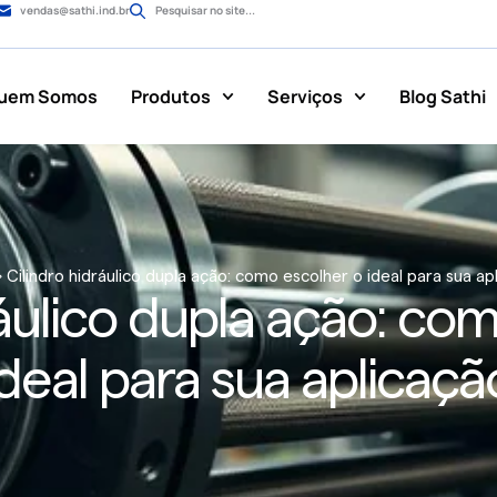
vendas@sathi.ind.br
Pesquisar no site...
uem Somos
Produtos
Serviços
Blog Sathi
»
Cilindro hidráulico dupla ação: como escolher o ideal para sua ap
ráulico dupla ação: co
ideal para sua aplicaçã