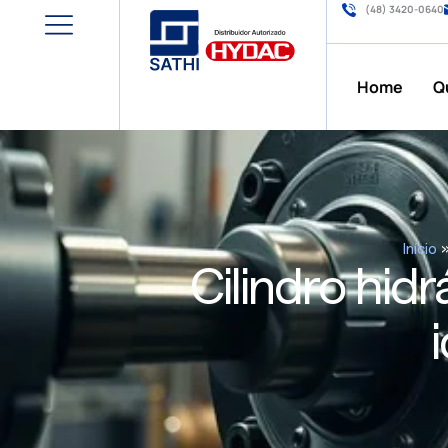
(48) 3420-0640
Home
Q
Início
Cilindro hid