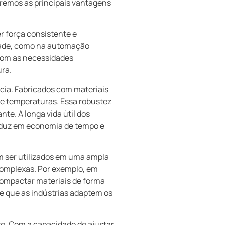
aremos as principais vantagens
r força consistente e
idade, como na automação
 com as necessidades
ura.
ncia. Fabricados com materiais
s e temperaturas. Essa robustez
te. A longa vida útil dos
raduz em economia de tempo e
em ser utilizados em uma ampla
omplexas. Por exemplo, em
 compactar materiais de forma
te que as indústrias adaptem os
o. Com a capacidade de ajustar