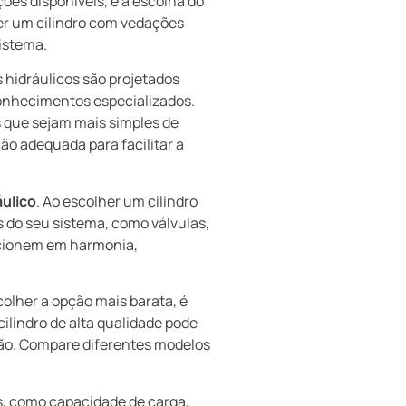
ões disponíveis, e a escolha do
her um cilindro com vedações
istema.
 hidráulicos são projetados
conhecimentos especializados.
s que sejam mais simples de
ão adequada para facilitar a
ulico
. Ao escolher um cilindro
 do seu sistema, como válvulas,
ncionem em harmonia,
colher a opção mais barata, é
cilindro de alta qualidade pode
ção. Compare diferentes modelos
es, como capacidade de carga,