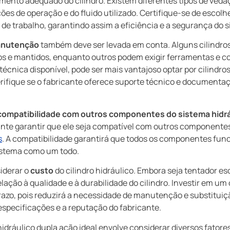
amento adequado do cilindro. Existem diferentes tipos de vedaç
ões de operação e do fluido utilizado. Certifique-se de escol
e trabalho, garantindo assim a eficiência e a segurança do s
manutenção
também deve ser levada em conta. Alguns cilindros
os e mantidos, enquanto outros podem exigir ferramentas e 
écnica disponível, pode ser mais vantajoso optar por cilindro
verifique se o fabricante oferece suporte técnico e documentaç
compatibilidade com outros componentes do sistema hidrá
ante garantir que ele seja compatível com outros componentes
s
. A compatibilidade garantirá que todos os componentes fu
istema como um todo.
iderar o
custo
do cilindro hidráulico. Embora seja tentador es
lação à qualidade e à durabilidade do cilindro. Investir em um 
razo, pois reduzirá a necessidade de manutenção e substitui
specificações e a reputação do fabricante.
hidráulico dupla ação ideal envolve considerar diversos fator