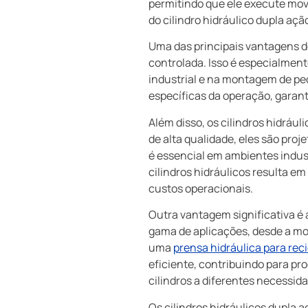
permitindo que ele execute mov
do cilindro hidráulico dupla açã
Uma das principais vantagens do
controlada. Isso é especialmen
industrial e na montagem de peç
específicas da operação, garan
Além disso, os cilindros hidráu
de alta qualidade, eles são pro
é essencial em ambientes indust
cilindros hidráulicos resulta 
custos operacionais.
Outra vantagem significativa é 
gama de aplicações, desde a m
uma
prensa hidráulica para re
eficiente, contribuindo para pr
cilindros a diferentes necessid
Os cilindros hidráulicos dupla