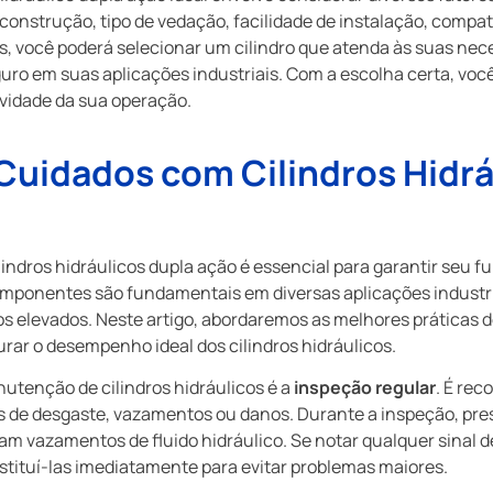
onstrução, tipo de vedação, facilidade de instalação, compati
 você poderá selecionar um cilindro que atenda às suas nece
ro em suas aplicações industriais. Com a escolha certa, você
vidade da sua operação.
uidados com Cilindros Hidrá
ndros hidráulicos dupla ação é essencial para garantir seu f
componentes são fundamentais em diversas aplicações industria
s elevados. Neste artigo, abordaremos as melhores práticas
rar o desempenho ideal dos cilindros hidráulicos.
utenção de cilindros hidráulicos é a
inspeção regular
. É rec
ais de desgaste, vazamentos ou danos. Durante a inspeção, pre
tam vazamentos de fluido hidráulico. Se notar qualquer sinal
stituí-las imediatamente para evitar problemas maiores.