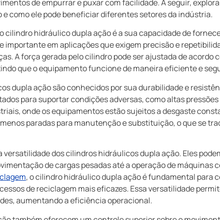
imentos de empurrar e puxar com facilidade. A seguir, explor
o e como ele pode beneficiar diferentes setores da indústria.
 cilindro hidráulico dupla ação é a sua capacidade de fornece
te importante em aplicações que exigem precisão e repetibil
as. A força gerada pelo cilindro pode ser ajustada de acordo
tindo que o equipamento funcione de maneira eficiente e seg
licos dupla ação são conhecidos por sua durabilidade e resistê
jetados para suportar condições adversas, como altas pressõe
riais, onde os equipamentos estão sujeitos a desgaste constan
em menos paradas para manutenção e substituição, o que se t
a versatilidade dos cilindros hidráulicos dupla ação. Eles pod
ovimentação de cargas pesadas até a operação de máquinas c
ciclagem
, o cilindro hidráulico dupla ação é fundamental para
ocessos de reciclagem mais eficazes. Essa versatilidade permi
ades, aumentando a eficiência operacional.
 ação também oferecem um controle superior sobre o moviment