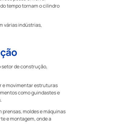
 do tempo tornam o cilindro
 várias indústrias,
ução
 setor de construção,
tar e movimentar estruturas
pamentos como guindastes e
.
m prensas, moldes e máquinas
orte e montagem, onde a