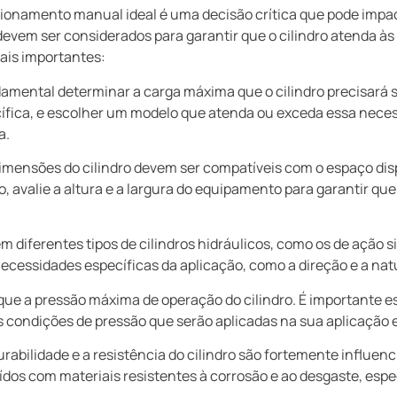
acionamento manual ideal é uma decisão crítica que pode impac
 devem ser considerados para garantir que o cilindro atenda à
ais importantes:
amental determinar a carga máxima que o cilindro precisará s
fica, e escolher um modelo que atenda ou exceda essa neces
a.
imensões do cilindro devem ser compatíveis com o espaço disp
 avalie a altura e a largura do equipamento para garantir que
m diferentes tipos de cilindros hidráulicos, como os de ação s
necessidades específicas da aplicação, como a direção e a na
que a pressão máxima de operação do cilindro. É importante e
 condições de pressão que serão aplicadas na sua aplicação e
rabilidade e a resistência do cilindro são fortemente influenc
uídos com materiais resistentes à corrosão e ao desgaste, espe