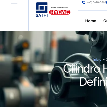
(48) 3420-0640
Home
Q
Início
»
Cilindro
Defini