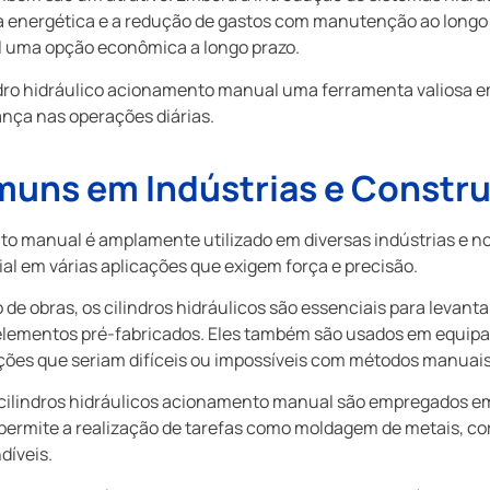
cia energética e a redução de gastos com manutenção ao longo
 uma opção econômica a longo prazo.
dro hidráulico acionamento manual uma ferramenta valiosa em
nça nas operações diárias.
muns em Indústrias e Constr
to manual é amplamente utilizado em diversas indústrias e no
 em várias aplicações que exigem força e precisão.
 de obras, os cilindros hidráulicos são essenciais para levan
e elementos pré-fabricados. Eles também são usados em equi
ações que seriam difíceis ou impossíveis com métodos manuais
 cilindros hidráulicos acionamento manual são empregados e
 permite a realização de tarefas como moldagem de metais, c
díveis.