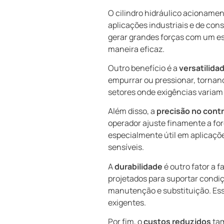
O cilindro hidráulico acioname
aplicações industriais e de con
gerar grandes forças com um e
maneira eficaz.
Outro benefício é a
versatilida
empurrar ou pressionar, tornan
setores onde exigências varia
Além disso, a
precisão no cont
operador ajuste finamente a forç
especialmente útil em aplicaç
sensíveis.
A
durabilidade
é outro fator a f
projetados para suportar condi
manutenção e substituição. Ess
exigentes.
Por fim, o
custos reduzidos
tam