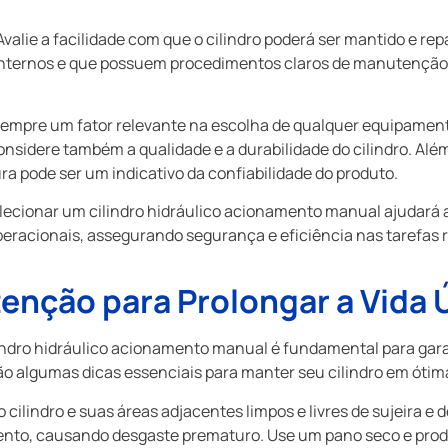
valie a facilidade com que o cilindro poderá ser mantido e r
nternos e que possuem procedimentos claros de manutenção sã
sempre um fator relevante na escolha de qualquer equipamen
nsidere também a qualidade e a durabilidade do cilindro. Além 
ra pode ser um indicativo da confiabilidade do produto.
elecionar um cilindro hidráulico acionamento manual ajudará
eracionais, assegurando segurança e eficiência nas tarefas r
enção para Prolongar a Vida Ú
ndro hidráulico acionamento manual é fundamental para gara
stão algumas dicas essenciais para manter seu cilindro em óti
ilindro e suas áreas adjacentes limpos e livres de sujeira e de
ento, causando desgaste prematuro. Use um pano seco e pro