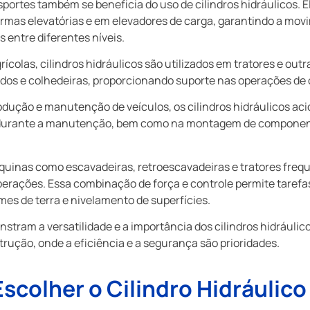
sportes também se beneficia do uso de cilindros hidráulicos. E
ormas elevatórias e em elevadores de carga, garantindo a mov
 entre diferentes níveis.
rícolas, cilindros hidráulicos são utilizados em tratores e ou
os e colhedeiras, proporcionando suporte nas operações de cu
dução e manutenção de veículos, os cilindros hidráulicos a
os durante a manutenção, bem como na montagem de component
.
uinas como escavadeiras, retroescavadeiras e tratores frequ
operações. Essa combinação de força e controle permite taref
s de terra e nivelamento de superfícies.
nstram a versatilidade e a importância dos cilindros hidrául
trução, onde a eficiência e a segurança são prioridades.
Escolher o Cilindro Hidráulico