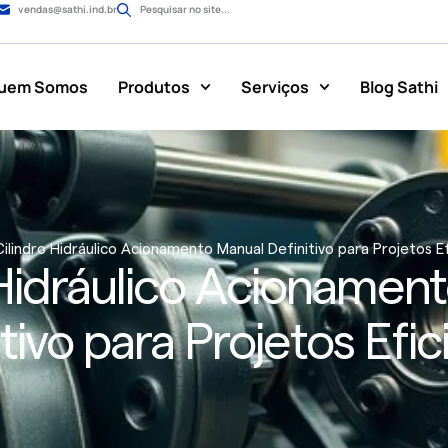
vendas@sathi.ind.br
Pesquisar no site...
uem Somos
Produtos
Serviços
Blog Sathi
Cilindro Hidráulico Acionamento Manual Definitivo para Projetos E
 Hidráulico Acionamen
tivo para Projetos Efi