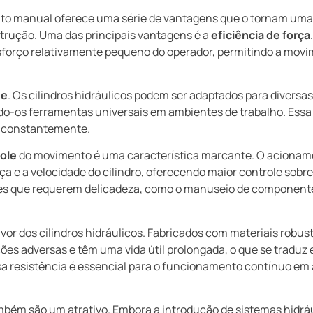
nto manual oferece uma série de vantagens que o tornam uma
strução. Uma das principais vantagens é a
eficiência de força
sforço relativamente pequeno do operador, permitindo a mov
de
. Os cilindros hidráulicos podem ser adaptados para divers
do-os ferramentas universais em ambientes de trabalho. Essa 
m constantemente.
role
do movimento é uma característica marcante. O acionam
a e a velocidade do cilindro, oferecendo maior controle sobre
ões que requerem delicadeza, como o manuseio de componente
avor dos cilindros hidráulicos. Fabricados com materiais robust
ções adversas e têm uma vida útil prolongada, o que se tradu
a resistência é essencial para o funcionamento contínuo em 
bém são um atrativo. Embora a introdução de sistemas hidráu