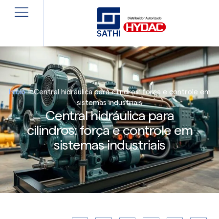
Início
»
Central hidráulica para cilindros: força e controle em
sistemas industriais
Central hidráulica para
cilindros: força e controle em
sistemas industriais